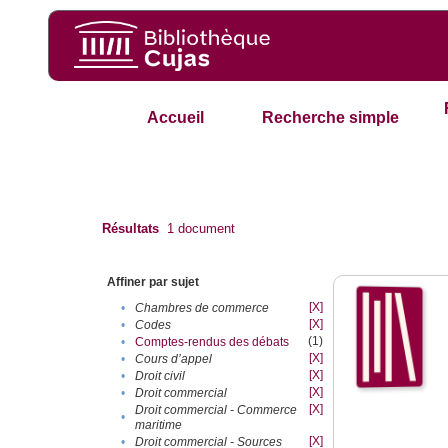
Accueil
Recherche simple
Résultats
1
document
Affiner par sujet
[X]
•
Chambres de commerce
[X]
•
Codes
(1)
•
Comptes-rendus des débats
[X]
•
Cours d’appel
[X]
•
Droit civil
[X]
•
Droit commercial
[X]
Droit commercial - Commerce
•
maritime
[X]
•
Droit commercial - Sources