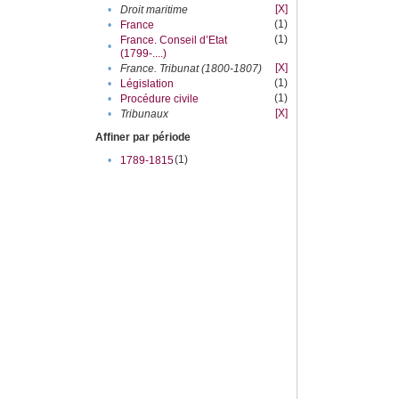
[X]
•
Droit maritime
(1)
•
France
(1)
France. Conseil d’Etat
•
(1799-....)
[X]
•
France. Tribunat (1800-1807)
(1)
•
Législation
(1)
•
Procédure civile
[X]
•
Tribunaux
Affiner par période
(1)
•
1789-1815