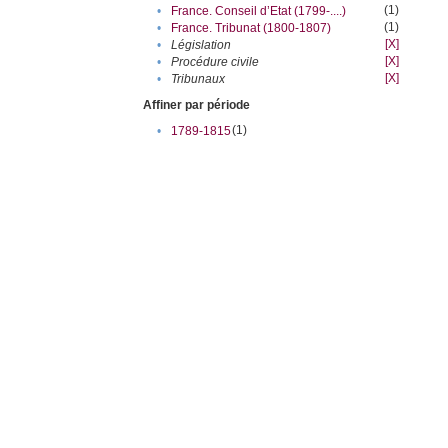
(1)
•
France. Conseil d’Etat (1799-....)
(1)
•
France. Tribunat (1800-1807)
[X]
•
Législation
[X]
•
Procédure civile
[X]
•
Tribunaux
Affiner par période
(1)
•
1789-1815