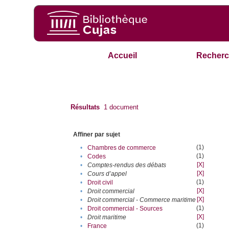
Accueil
Recherc
Résultats
1
document
Affiner par sujet
(1)
•
Chambres de commerce
(1)
•
Codes
[X]
•
Comptes-rendus des débats
[X]
•
Cours d’appel
(1)
•
Droit civil
[X]
•
Droit commercial
[X]
•
Droit commercial - Commerce maritime
(1)
•
Droit commercial - Sources
[X]
•
Droit maritime
(1)
•
France