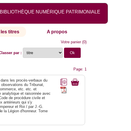
BIBLIOTHÈQUE NUMÉRIQUE PATRIMONIALE
les titres
A propos
Votre panier
(
0
)
Classer par :
Page: 1
dans les procès-verbaux du
s observations du Tribunat,
commerce, etc. etc. et
analytique et raisonnée avec
Code de procédure civile et
 antérieurs qui s'y
Empereur et Roi / par J.-G.
de la Légion d'honneur. Tome