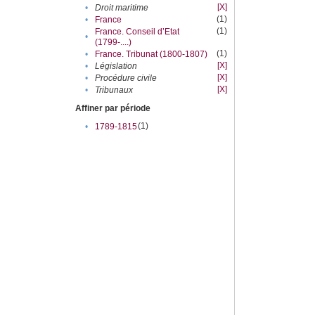
[X]
•
Droit maritime
(1)
•
France
(1)
France. Conseil d’Etat
•
(1799-....)
(1)
•
France. Tribunat (1800-1807)
[X]
•
Législation
[X]
•
Procédure civile
[X]
•
Tribunaux
Affiner par période
(1)
•
1789-1815