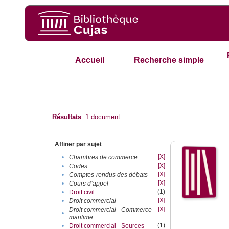
Accueil
Recherche simple
Résultats
1
document
Affiner par sujet
[X]
•
Chambres de commerce
[X]
•
Codes
[X]
•
Comptes-rendus des débats
[X]
•
Cours d’appel
(1)
•
Droit civil
[X]
•
Droit commercial
[X]
Droit commercial - Commerce
•
maritime
(1)
•
Droit commercial - Sources