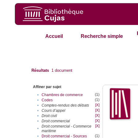
Accueil
Recherche simple
Résultats
1
document
Affiner par sujet
(1)
•
Chambres de commerce
(1)
•
Codes
[X]
•
Comptes-rendus des débats
[X]
•
Cours d’appel
[X]
•
Droit civil
[X]
•
Droit commercial
[X]
Droit commercial - Commerce
•
maritime
(1)
•
Droit commercial - Sources