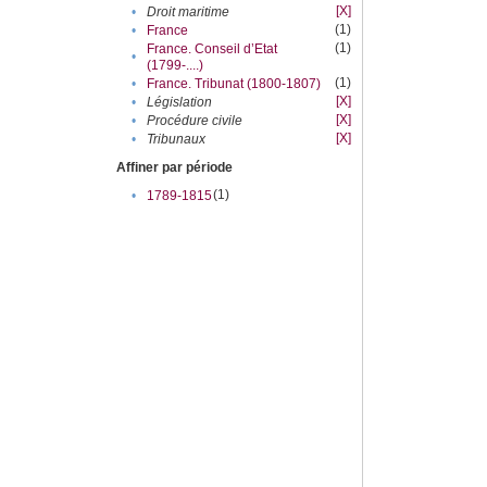
[X]
•
Droit maritime
(1)
•
France
(1)
France. Conseil d’Etat
•
(1799-....)
(1)
•
France. Tribunat (1800-1807)
[X]
•
Législation
[X]
•
Procédure civile
[X]
•
Tribunaux
Affiner par période
(1)
•
1789-1815