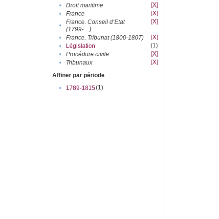
[X]
•
Droit maritime
[X]
•
France
[X]
France. Conseil d’Etat
•
(1799-....)
[X]
•
France. Tribunat (1800-1807)
(1)
•
Législation
[X]
•
Procédure civile
[X]
•
Tribunaux
Affiner par période
(1)
•
1789-1815