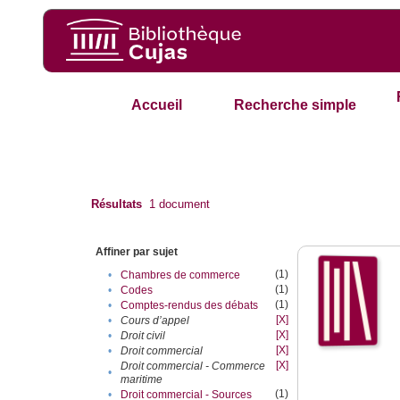
Accueil
Recherche simple
Résultats
1
document
Affiner par sujet
(1)
•
Chambres de commerce
(1)
•
Codes
(1)
•
Comptes-rendus des débats
[X]
•
Cours d’appel
[X]
•
Droit civil
[X]
•
Droit commercial
[X]
Droit commercial - Commerce
•
maritime
(1)
•
Droit commercial - Sources