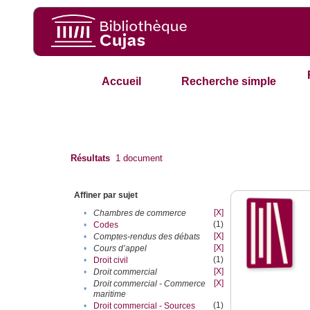
Accueil
Recherche simple
Résultats
1
document
Affiner par sujet
[X]
•
Chambres de commerce
(1)
•
Codes
[X]
•
Comptes-rendus des débats
[X]
•
Cours d’appel
(1)
•
Droit civil
[X]
•
Droit commercial
[X]
Droit commercial - Commerce
•
maritime
(1)
•
Droit commercial - Sources