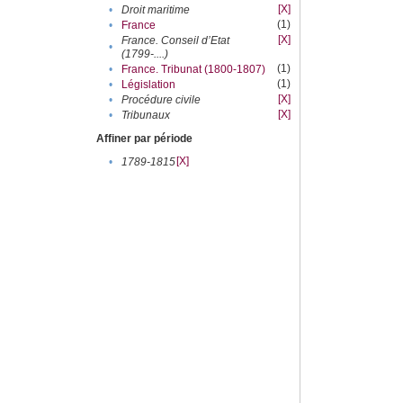
[X]
•
Droit maritime
(1)
•
France
[X]
France. Conseil d’Etat
•
(1799-....)
(1)
•
France. Tribunat (1800-1807)
(1)
•
Législation
[X]
•
Procédure civile
[X]
•
Tribunaux
Affiner par période
[X]
•
1789-1815