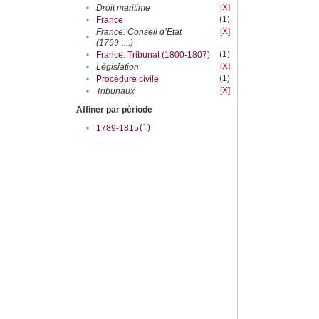
[X]
•
Droit maritime
(1)
•
France
[X]
France. Conseil d’Etat
•
(1799-....)
(1)
•
France. Tribunat (1800-1807)
[X]
•
Législation
(1)
•
Procédure civile
[X]
•
Tribunaux
Affiner par période
(1)
•
1789-1815