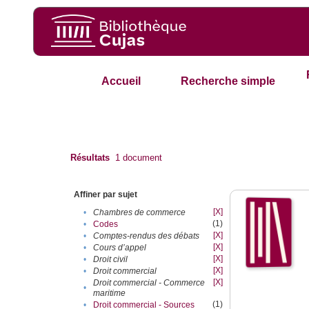
Accueil
Recherche simple
Résultats
1
document
Affiner par sujet
[X]
•
Chambres de commerce
(1)
•
Codes
[X]
•
Comptes-rendus des débats
[X]
•
Cours d’appel
[X]
•
Droit civil
[X]
•
Droit commercial
[X]
Droit commercial - Commerce
•
maritime
(1)
•
Droit commercial - Sources