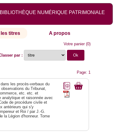
BIBLIOTHÈQUE NUMÉRIQUE PATRIMONIALE
les titres
A propos
Votre panier
(
0
)
Classer par :
Page: 1
dans les procès-verbaux du
s observations du Tribunat,
commerce, etc. etc. et
analytique et raisonnée avec
Code de procédure civile et
 antérieurs qui s'y
Empereur et Roi / par J.-G.
de la Légion d'honneur. Tome