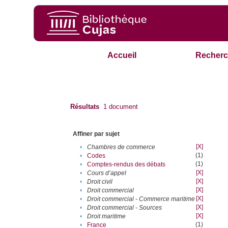
Accueil
Recherc
Résultats
1
document
Affiner par sujet
[X]
•
Chambres de commerce
(1)
•
Codes
(1)
•
Comptes-rendus des débats
[X]
•
Cours d’appel
[X]
•
Droit civil
[X]
•
Droit commercial
[X]
•
Droit commercial - Commerce maritime
[X]
•
Droit commercial - Sources
[X]
•
Droit maritime
(1)
•
France