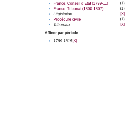
(1)
•
France. Conseil d’Etat (1799-....)
(1)
•
France. Tribunat (1800-1807)
[X]
•
Législation
(1)
•
Procédure civile
[X]
•
Tribunaux
Affiner par période
[X]
•
1789-1815