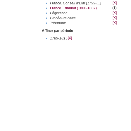
[X]
•
France. Conseil d’Etat (1799-....)
(1)
•
France. Tribunat (1800-1807)
[X]
•
Législation
[X]
•
Procédure civile
[X]
•
Tribunaux
Affiner par période
[X]
•
1789-1815