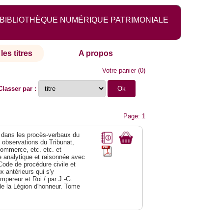
BIBLIOTHÈQUE NUMÉRIQUE PATRIMONIALE
les titres
A propos
Votre panier
(
0
)
Classer par :
Page: 1
dans les procès-verbaux du
s observations du Tribunat,
commerce, etc. etc. et
analytique et raisonnée avec
Code de procédure civile et
 antérieurs qui s'y
Empereur et Roi / par J.-G.
de la Légion d'honneur. Tome