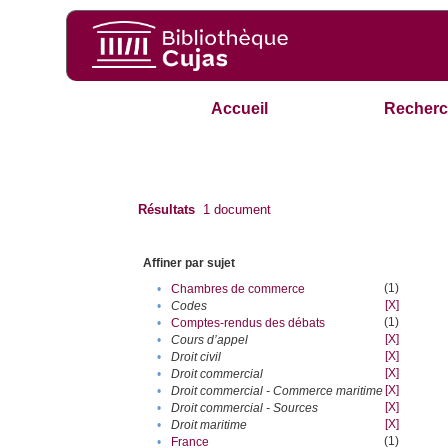
Accueil
Recherc
Résultats
1
document
Affiner par sujet
(1)
•
Chambres de commerce
[X]
•
Codes
(1)
•
Comptes-rendus des débats
[X]
•
Cours d’appel
[X]
•
Droit civil
[X]
•
Droit commercial
[X]
•
Droit commercial - Commerce maritime
[X]
•
Droit commercial - Sources
[X]
•
Droit maritime
(1)
•
France