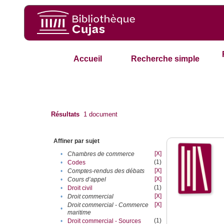
Accueil
Recherche simple
Résultats
1
document
Affiner par sujet
[X]
•
Chambres de commerce
(1)
•
Codes
[X]
•
Comptes-rendus des débats
[X]
•
Cours d’appel
(1)
•
Droit civil
[X]
•
Droit commercial
[X]
Droit commercial - Commerce
•
maritime
(1)
•
Droit commercial - Sources