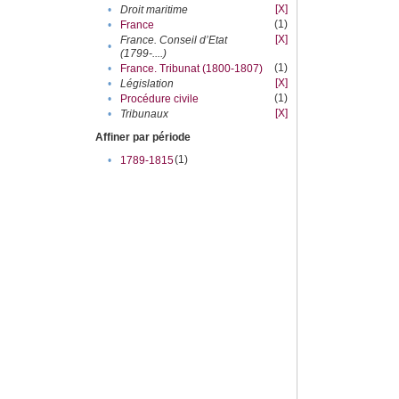
[X]
•
Droit maritime
(1)
•
France
[X]
France. Conseil d’Etat
•
(1799-....)
(1)
•
France. Tribunat (1800-1807)
[X]
•
Législation
(1)
•
Procédure civile
[X]
•
Tribunaux
Affiner par période
(1)
•
1789-1815