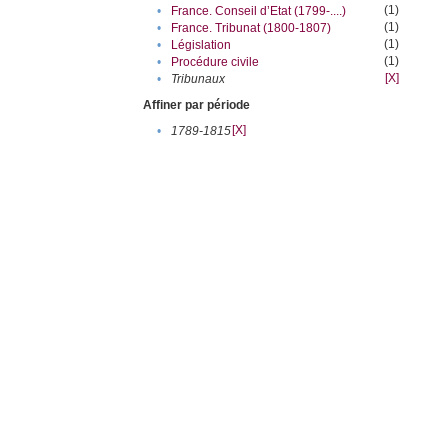
(1)
•
France. Conseil d’Etat (1799-....)
(1)
•
France. Tribunat (1800-1807)
(1)
•
Législation
(1)
•
Procédure civile
[X]
•
Tribunaux
Affiner par période
[X]
•
1789-1815