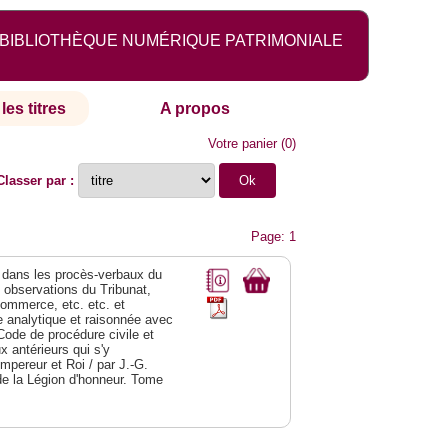
BIBLIOTHÈQUE NUMÉRIQUE PATRIMONIALE
les titres
A propos
Votre panier
(
0
)
Classer par :
Page: 1
dans les procès-verbaux du
s observations du Tribunat,
commerce, etc. etc. et
analytique et raisonnée avec
Code de procédure civile et
 antérieurs qui s'y
Empereur et Roi / par J.-G.
de la Légion d'honneur. Tome