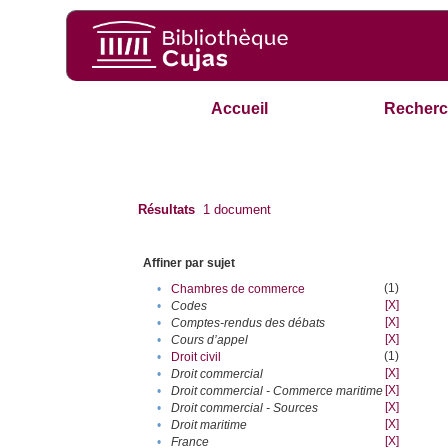
Accueil
Recherc
Résultats
1
document
Affiner par sujet
(1)
•
Chambres de commerce
[X]
•
Codes
[X]
•
Comptes-rendus des débats
[X]
•
Cours d’appel
(1)
•
Droit civil
[X]
•
Droit commercial
[X]
•
Droit commercial - Commerce maritime
[X]
•
Droit commercial - Sources
[X]
•
Droit maritime
[X]
•
France