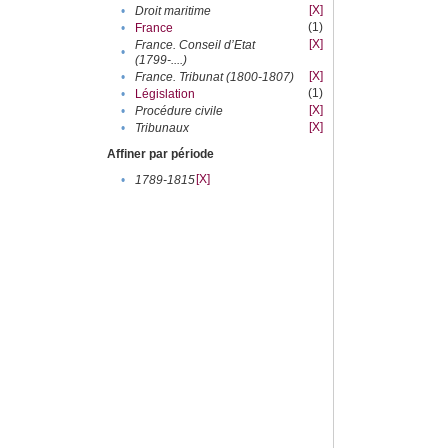
[X]
•
Droit maritime
(1)
•
France
[X]
France. Conseil d’Etat
•
(1799-....)
[X]
•
France. Tribunat (1800-1807)
(1)
•
Législation
[X]
•
Procédure civile
[X]
•
Tribunaux
Affiner par période
[X]
•
1789-1815