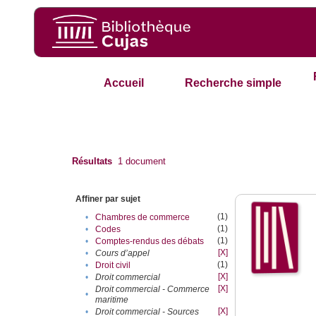
Accueil
Recherche simple
Résultats
1
document
Affiner par sujet
(1)
•
Chambres de commerce
(1)
•
Codes
(1)
•
Comptes-rendus des débats
[X]
•
Cours d’appel
(1)
•
Droit civil
[X]
•
Droit commercial
[X]
Droit commercial - Commerce
•
maritime
[X]
•
Droit commercial - Sources