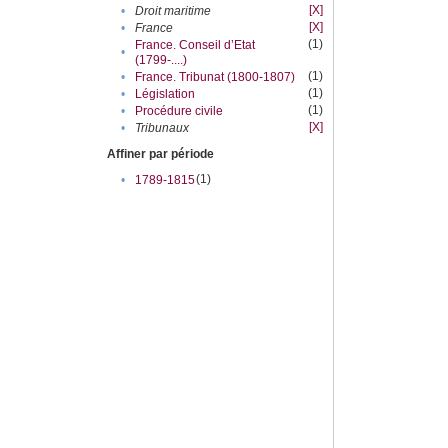
[X]
•
Droit maritime
[X]
•
France
(1)
France. Conseil d’Etat
•
(1799-....)
(1)
•
France. Tribunat (1800-1807)
(1)
•
Législation
(1)
•
Procédure civile
[X]
•
Tribunaux
Affiner par période
(1)
•
1789-1815