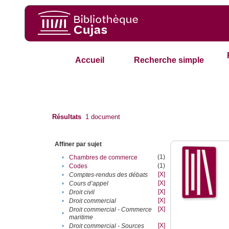
Accueil
Recherche simple
Résultats
1
document
Affiner par sujet
(1)
•
Chambres de commerce
(1)
•
Codes
[X]
•
Comptes-rendus des débats
[X]
•
Cours d’appel
[X]
•
Droit civil
[X]
•
Droit commercial
[X]
Droit commercial - Commerce
•
maritime
[X]
•
Droit commercial - Sources