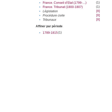
(1)
•
France. Conseil d’Etat (1799-....)
(1)
•
France. Tribunat (1800-1807)
[X]
•
Législation
[X]
•
Procédure civile
[X]
•
Tribunaux
Affiner par période
(1)
•
1789-1815