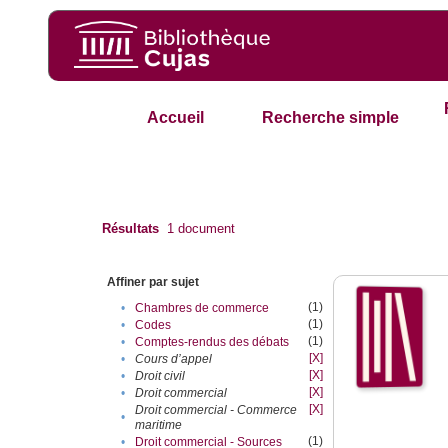
Accueil
Recherche simple
Résultats
1
document
Affiner par sujet
(1)
•
Chambres de commerce
(1)
•
Codes
(1)
•
Comptes-rendus des débats
[X]
•
Cours d’appel
[X]
•
Droit civil
[X]
•
Droit commercial
[X]
Droit commercial - Commerce
•
maritime
(1)
•
Droit commercial - Sources