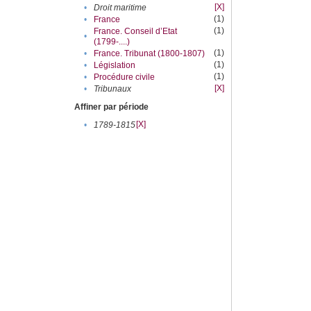
[X]
•
Droit maritime
(1)
•
France
(1)
France. Conseil d’Etat
•
(1799-....)
(1)
•
France. Tribunat (1800-1807)
(1)
•
Législation
(1)
•
Procédure civile
[X]
•
Tribunaux
Affiner par période
[X]
•
1789-1815