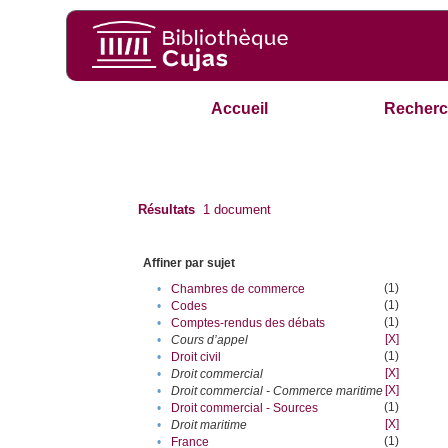
Accueil
Recherc
Résultats
1
document
Affiner par sujet
(1)
•
Chambres de commerce
(1)
•
Codes
(1)
•
Comptes-rendus des débats
[X]
•
Cours d’appel
(1)
•
Droit civil
[X]
•
Droit commercial
[X]
•
Droit commercial - Commerce maritime
(1)
•
Droit commercial - Sources
[X]
•
Droit maritime
(1)
•
France