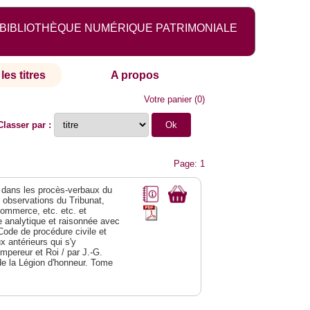
BIBLIOTHÈQUE NUMÉRIQUE PATRIMONIALE
les titres
A propos
Votre panier
(
0
)
Classer par :
Page: 1
dans les procès-verbaux du
s observations du Tribunat,
commerce, etc. etc. et
analytique et raisonnée avec
Code de procédure civile et
 antérieurs qui s'y
Empereur et Roi / par J.-G.
de la Légion d'honneur. Tome