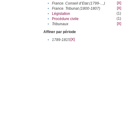
[X]
•
France. Conseil d’Etat (1799-....)
[X]
•
France. Tribunat (1800-1807)
(1)
•
Législation
(1)
•
Procédure civile
[X]
•
Tribunaux
Affiner par période
[X]
•
1789-1815