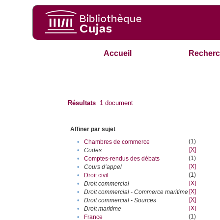
Accueil
Recherc
Résultats
1
document
Affiner par sujet
(1)
•
Chambres de commerce
[X]
•
Codes
(1)
•
Comptes-rendus des débats
[X]
•
Cours d’appel
(1)
•
Droit civil
[X]
•
Droit commercial
[X]
•
Droit commercial - Commerce maritime
[X]
•
Droit commercial - Sources
[X]
•
Droit maritime
(1)
•
France