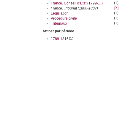
(1)
•
France. Conseil d’Etat (1799-....)
[X]
•
France. Tribunat (1800-1807)
(1)
•
Législation
(1)
•
Procédure civile
(1)
•
Tribunaux
Affiner par période
(1)
•
1789-1815