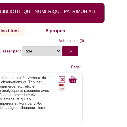
BIBLIOTHÈQUE NUMÉRIQUE PATRIMONIALE
les titres
A propos
Votre panier
(
0
)
Classer par :
Page: 1
dans les procès-verbaux du
s observations du Tribunat,
commerce, etc. etc. et
analytique et raisonnée avec
Code de procédure civile et
 antérieurs qui s'y
Empereur et Roi / par J.-G.
de la Légion d'honneur. Tome