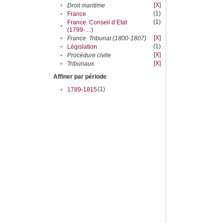
[X]
•
Droit maritime
(1)
•
France
(1)
France. Conseil d’Etat
•
(1799-....)
[X]
•
France. Tribunat (1800-1807)
(1)
•
Législation
[X]
•
Procédure civile
[X]
•
Tribunaux
Affiner par période
(1)
•
1789-1815