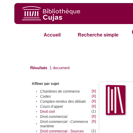
Accueil
Recherche simple
Résultats
1
document
Affiner par sujet
[X]
•
Chambres de commerce
[X]
•
Codes
[X]
•
Comptes-rendus des débats
[X]
•
Cours d’appel
(1)
•
Droit civil
[X]
•
Droit commercial
[X]
Droit commercial - Commerce
•
maritime
(1)
•
Droit commercial - Sources