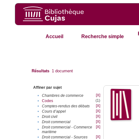
Accueil
Recherche simple
Résultats
1
document
Affiner par sujet
[X]
•
Chambres de commerce
(1)
•
Codes
[X]
•
Comptes-rendus des débats
[X]
•
Cours d’appel
[X]
•
Droit civil
[X]
•
Droit commercial
[X]
Droit commercial - Commerce
•
maritime
[X]
•
Droit commercial - Sources