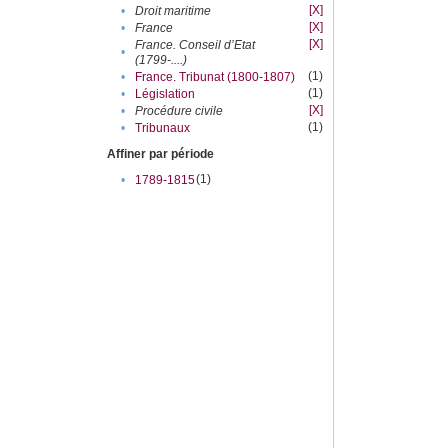
[X]
•
Droit maritime
[X]
•
France
[X]
France. Conseil d’Etat
•
(1799-....)
(1)
•
France. Tribunat (1800-1807)
(1)
•
Législation
[X]
•
Procédure civile
(1)
•
Tribunaux
Affiner par période
(1)
•
1789-1815