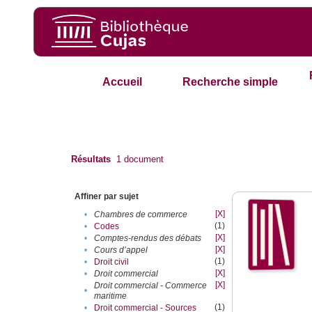
Accueil
Recherche simple
Résultats
1
document
Affiner par sujet
[X]
•
Chambres de commerce
(1)
•
Codes
[X]
•
Comptes-rendus des débats
[X]
•
Cours d’appel
(1)
•
Droit civil
[X]
•
Droit commercial
[X]
Droit commercial - Commerce
•
maritime
(1)
•
Droit commercial - Sources