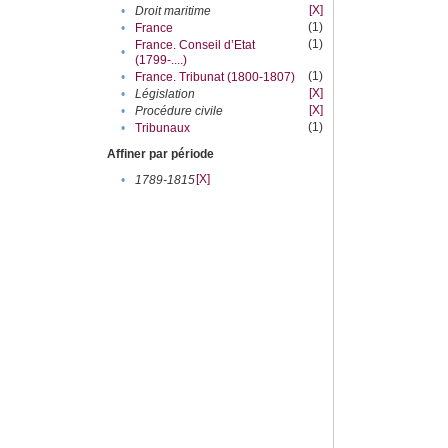
[X]
•
Droit maritime
(1)
•
France
(1)
France. Conseil d’Etat
•
(1799-....)
(1)
•
France. Tribunat (1800-1807)
[X]
•
Législation
[X]
•
Procédure civile
(1)
•
Tribunaux
Affiner par période
[X]
•
1789-1815