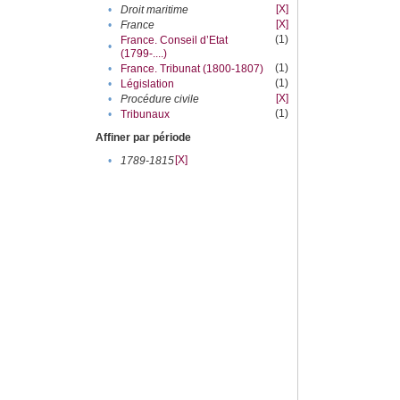
[X]
•
Droit maritime
[X]
•
France
(1)
France. Conseil d’Etat
•
(1799-....)
(1)
•
France. Tribunat (1800-1807)
(1)
•
Législation
[X]
•
Procédure civile
(1)
•
Tribunaux
Affiner par période
[X]
•
1789-1815