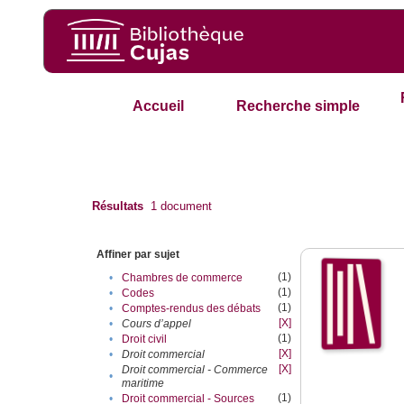
Accueil
Recherche simple
Résultats
1
document
Affiner par sujet
(1)
•
Chambres de commerce
(1)
•
Codes
(1)
•
Comptes-rendus des débats
[X]
•
Cours d’appel
(1)
•
Droit civil
[X]
•
Droit commercial
[X]
Droit commercial - Commerce
•
maritime
(1)
•
Droit commercial - Sources