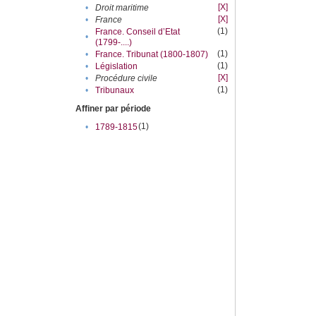
[X]
•
Droit maritime
[X]
•
France
(1)
France. Conseil d’Etat
•
(1799-....)
(1)
•
France. Tribunat (1800-1807)
(1)
•
Législation
[X]
•
Procédure civile
(1)
•
Tribunaux
Affiner par période
(1)
•
1789-1815