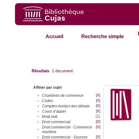
Accueil
Recherche simple
Résultats
1
document
Affiner par sujet
[X]
•
Chambres de commerce
[X]
•
Codes
[X]
•
Comptes-rendus des débats
[X]
•
Cours d’appel
(1)
•
Droit civil
[X]
•
Droit commercial
[X]
Droit commercial - Commerce
•
maritime
[X]
•
Droit commercial - Sources