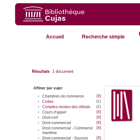
Accueil
Recherche simple
Résultats
1
document
Affiner par sujet
[X]
•
Chambres de commerce
(1)
•
Codes
(1)
•
Comptes-rendus des débats
[X]
•
Cours d’appel
[X]
•
Droit civil
[X]
•
Droit commercial
[X]
Droit commercial - Commerce
•
maritime
[X]
•
Droit commercial - Sources