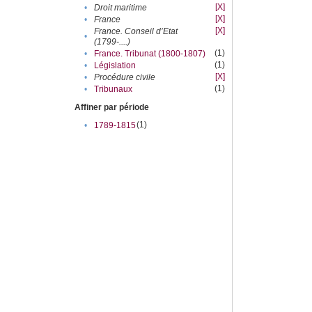
[X]
•
Droit maritime
[X]
•
France
[X]
France. Conseil d’Etat
•
(1799-....)
(1)
•
France. Tribunat (1800-1807)
(1)
•
Législation
[X]
•
Procédure civile
(1)
•
Tribunaux
Affiner par période
(1)
•
1789-1815