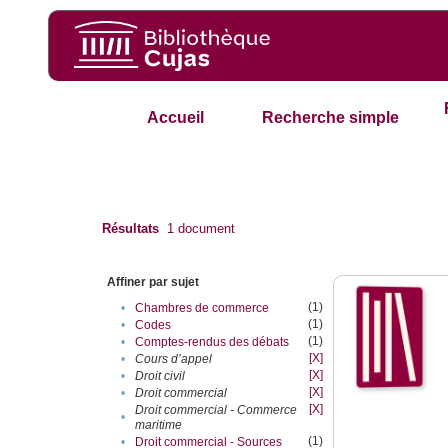
Accueil
Recherche simple
Résultats
1
document
Affiner par sujet
(1)
•
Chambres de commerce
(1)
•
Codes
(1)
•
Comptes-rendus des débats
[X]
•
Cours d’appel
[X]
•
Droit civil
[X]
•
Droit commercial
[X]
Droit commercial - Commerce
•
maritime
(1)
•
Droit commercial - Sources