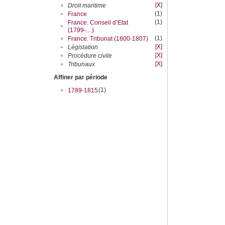
[X]
•
Droit maritime
(1)
•
France
(1)
France. Conseil d’Etat
•
(1799-....)
(1)
•
France. Tribunat (1800-1807)
[X]
•
Législation
[X]
•
Procédure civile
[X]
•
Tribunaux
Affiner par période
(1)
•
1789-1815