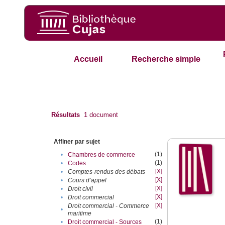
Accueil
Recherche simple
Résultats
1
document
Affiner par sujet
(1)
•
Chambres de commerce
(1)
•
Codes
[X]
•
Comptes-rendus des débats
[X]
•
Cours d’appel
[X]
•
Droit civil
[X]
•
Droit commercial
[X]
Droit commercial - Commerce
•
maritime
(1)
•
Droit commercial - Sources