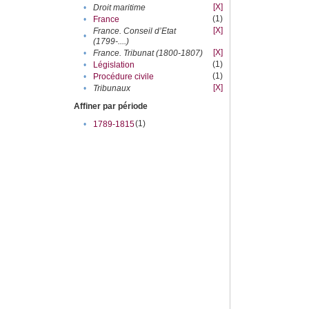
[X]
•
Droit maritime
(1)
•
France
[X]
France. Conseil d’Etat
•
(1799-....)
[X]
•
France. Tribunat (1800-1807)
(1)
•
Législation
(1)
•
Procédure civile
[X]
•
Tribunaux
Affiner par période
(1)
•
1789-1815