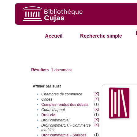
Accueil
Recherche simple
Résultats
1
document
Affiner par sujet
[X]
•
Chambres de commerce
[X]
•
Codes
(1)
•
Comptes-rendus des débats
[X]
•
Cours d’appel
(1)
•
Droit civil
[X]
•
Droit commercial
[X]
Droit commercial - Commerce
•
maritime
(1)
•
Droit commercial - Sources