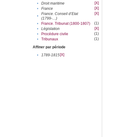
[X]
•
Droit maritime
[X]
•
France
[X]
France. Conseil d’Etat
•
(1799-....)
(1)
•
France. Tribunat (1800-1807)
[X]
•
Législation
(1)
•
Procédure civile
(1)
•
Tribunaux
Affiner par période
[X]
•
1789-1815