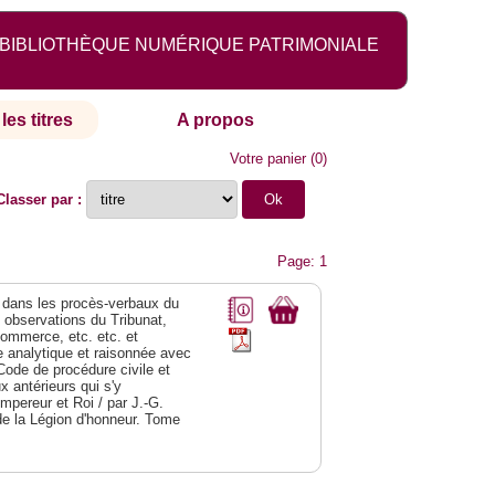
BIBLIOTHÈQUE NUMÉRIQUE PATRIMONIALE
les titres
A propos
Votre panier
(
0
)
Classer par :
Page: 1
dans les procès-verbaux du
s observations du Tribunat,
commerce, etc. etc. et
analytique et raisonnée avec
Code de procédure civile et
 antérieurs qui s'y
Empereur et Roi / par J.-G.
de la Légion d'honneur. Tome