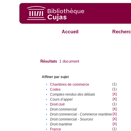
Accueil
Recherc
Résultats
1
document
Affiner par sujet
(1)
•
Chambres de commerce
(1)
•
Codes
[X]
•
Comptes-rendus des débats
[X]
•
Cours d’appel
(1)
•
Droit civil
[X]
•
Droit commercial
[X]
•
Droit commercial - Commerce maritime
[X]
•
Droit commercial - Sources
[X]
•
Droit maritime
(1)
•
France