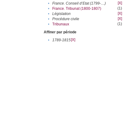
[X]
•
France. Conseil d’Etat (1799-....)
(1)
•
France. Tribunat (1800-1807)
[X]
•
Législation
[X]
•
Procédure civile
(1)
•
Tribunaux
Affiner par période
[X]
•
1789-1815