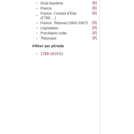
[X]
•
Droit maritime
[X]
•
France
[X]
France. Conseil d’Etat
•
(1799-....)
[X]
•
France. Tribunat (1800-1807)
[X]
•
Législation
[X]
•
Procédure civile
[X]
•
Tribunaux
Affiner par période
(1)
•
1789-1815