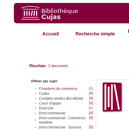
Accueil
Recherche simple
Résultats
1
document
Affiner par sujet
(1)
•
Chambres de commerce
[X]
•
Codes
[X]
•
Comptes-rendus des débats
[X]
•
Cours d’appel
(1)
•
Droit civil
[X]
•
Droit commercial
[X]
Droit commercial - Commerce
•
maritime
[X]
•
Droit commercial - Sources