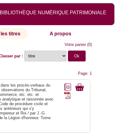
BIBLIOTHÈQUE NUMÉRIQUE PATRIMONIALE
les titres
A propos
Votre panier
(
0
)
Classer par :
Page: 1
dans les procès-verbaux du
s observations du Tribunat,
commerce, etc. etc. et
analytique et raisonnée avec
Code de procédure civile et
 antérieurs qui s'y
Empereur et Roi / par J.-G.
de la Légion d'honneur. Tome