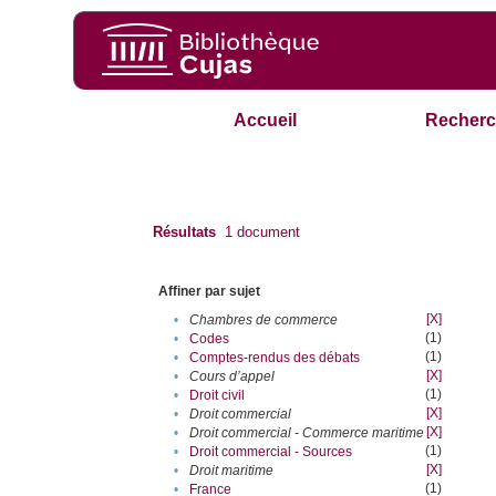
Accueil
Recherc
Résultats
1
document
Affiner par sujet
[X]
•
Chambres de commerce
(1)
•
Codes
(1)
•
Comptes-rendus des débats
[X]
•
Cours d’appel
(1)
•
Droit civil
[X]
•
Droit commercial
[X]
•
Droit commercial - Commerce maritime
(1)
•
Droit commercial - Sources
[X]
•
Droit maritime
(1)
•
France