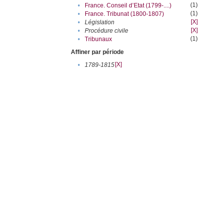
(1)
•
France. Conseil d’Etat (1799-....)
(1)
•
France. Tribunat (1800-1807)
[X]
•
Législation
[X]
•
Procédure civile
(1)
•
Tribunaux
Affiner par période
[X]
•
1789-1815