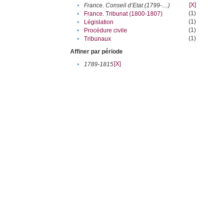
[X]
•
France. Conseil d’Etat (1799-....)
(1)
•
France. Tribunat (1800-1807)
(1)
•
Législation
(1)
•
Procédure civile
(1)
•
Tribunaux
Affiner par période
[X]
•
1789-1815