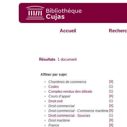
Accueil
Recherc
Résultats
1
document
Affiner par sujet
[X]
•
Chambres de commerce
(1)
•
Codes
(1)
•
Comptes-rendus des débats
[X]
•
Cours d’appel
(1)
•
Droit civil
[X]
•
Droit commercial
[X]
•
Droit commercial - Commerce maritime
(1)
•
Droit commercial - Sources
[X]
•
Droit maritime
[X]
•
France