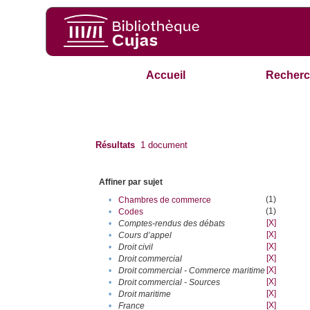
Accueil
Recherc
Résultats
1
document
Affiner par sujet
(1)
•
Chambres de commerce
(1)
•
Codes
[X]
•
Comptes-rendus des débats
[X]
•
Cours d’appel
[X]
•
Droit civil
[X]
•
Droit commercial
[X]
•
Droit commercial - Commerce maritime
[X]
•
Droit commercial - Sources
[X]
•
Droit maritime
[X]
•
France