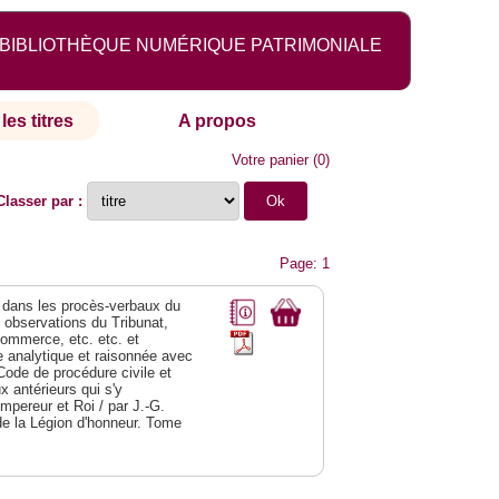
BIBLIOTHÈQUE NUMÉRIQUE PATRIMONIALE
les titres
A propos
Votre panier
(
0
)
Classer par :
Page: 1
dans les procès-verbaux du
s observations du Tribunat,
commerce, etc. etc. et
analytique et raisonnée avec
Code de procédure civile et
 antérieurs qui s'y
Empereur et Roi / par J.-G.
de la Légion d'honneur. Tome