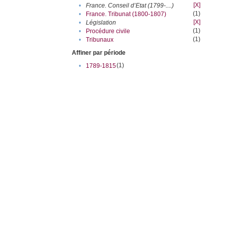
[X]
•
France. Conseil d’Etat (1799-....)
(1)
•
France. Tribunat (1800-1807)
[X]
•
Législation
(1)
•
Procédure civile
(1)
•
Tribunaux
Affiner par période
(1)
•
1789-1815