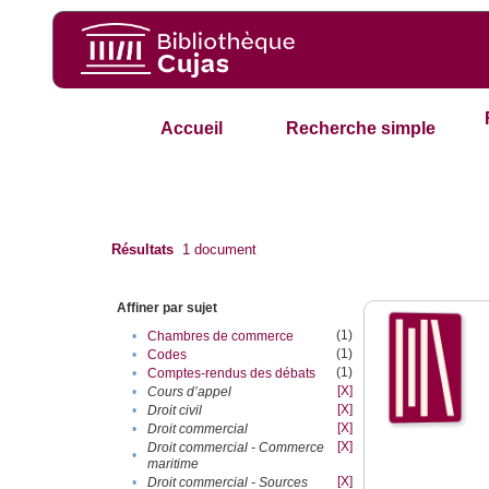
Accueil
Recherche simple
Résultats
1
document
Affiner par sujet
(1)
•
Chambres de commerce
(1)
•
Codes
(1)
•
Comptes-rendus des débats
[X]
•
Cours d’appel
[X]
•
Droit civil
[X]
•
Droit commercial
[X]
Droit commercial - Commerce
•
maritime
[X]
•
Droit commercial - Sources