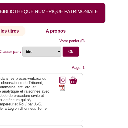
BIBLIOTHÈQUE NUMÉRIQUE PATRIMONIALE
les titres
A propos
Votre panier
(
0
)
Classer par :
Page: 1
dans les procès-verbaux du
s observations du Tribunat,
commerce, etc. etc. et
analytique et raisonnée avec
Code de procédure civile et
 antérieurs qui s'y
Empereur et Roi / par J.-G.
de la Légion d'honneur. Tome