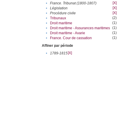
[X]
•
France. Tribunat (1800-1807)
[X]
•
Législation
[X]
•
Procédure civile
(2)
•
Tribunaux
(1)
•
Droit maritime
(1)
•
Droit maritime - Assurances maritimes
(1)
•
Droit maritime - Avarie
(1)
•
France. Cour de cassation
Affiner par période
[X]
•
1789-1815