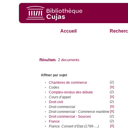
Accueil
Recherc
Résultats
2
documents
Affiner par sujet
(2)
•
Chambres de commerce
[X]
•
Codes
(2)
•
Comptes-rendus des débats
[X]
•
Cours d’appel
(2)
•
Droit civil
[X]
•
Droit commercial
[X]
•
Droit commercial - Commerce maritime
(2)
•
Droit commercial - Sources
(2)
•
France
[X]
•
France. Conseil d’Etat (1799-....)