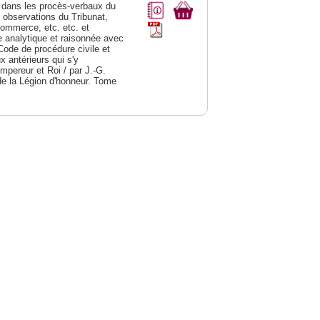
dans les procès-verbaux du
s observations du Tribunat,
commerce, etc. etc. et
analytique et raisonnée avec
Code de procédure civile et
 antérieurs qui s'y
Empereur et Roi / par J.-G.
de la Légion d'honneur. Tome