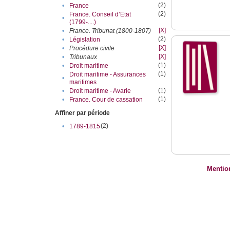
(2)
•
France
(2)
France. Conseil d’Etat
•
(1799-....)
[X]
•
France. Tribunat (1800-1807)
(2)
•
Législation
[X]
•
Procédure civile
[X]
•
Tribunaux
(1)
•
Droit maritime
(1)
Droit maritime - Assurances
•
maritimes
(1)
•
Droit maritime - Avarie
(1)
•
France. Cour de cassation
Affiner par période
(2)
•
1789-1815
Mentio