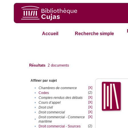
Accueil
Recherche simple
Résultats
2
documents
Affiner par sujet
[X]
•
Chambres de commerce
(2)
•
Codes
[X]
•
Comptes-rendus des débats
[X]
•
Cours d’appel
[X]
•
Droit civil
[X]
•
Droit commercial
[X]
Droit commercial - Commerce
•
maritime
(2)
•
Droit commercial - Sources