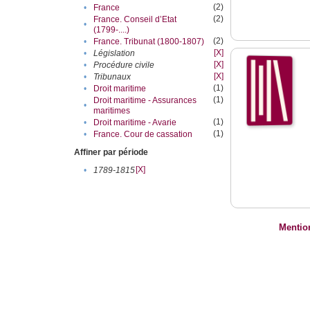
(2)
•
France
(2)
France. Conseil d’Etat
•
(1799-....)
(2)
•
France. Tribunat (1800-1807)
[X]
•
Législation
[X]
•
Procédure civile
[X]
•
Tribunaux
(1)
•
Droit maritime
(1)
Droit maritime - Assurances
•
maritimes
(1)
•
Droit maritime - Avarie
(1)
•
France. Cour de cassation
Affiner par période
[X]
•
1789-1815
Mentio