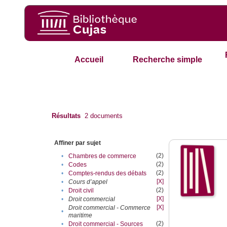
Accueil
Recherche simple
Résultats
2
documents
Affiner par sujet
(2)
•
Chambres de commerce
(2)
•
Codes
(2)
•
Comptes-rendus des débats
[X]
•
Cours d’appel
(2)
•
Droit civil
[X]
•
Droit commercial
[X]
Droit commercial - Commerce
•
maritime
(2)
•
Droit commercial - Sources