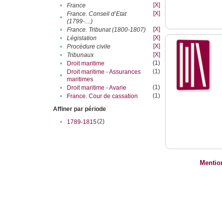
[X]
•
France
[X]
France. Conseil d’Etat
•
(1799-....)
[X]
•
France. Tribunat (1800-1807)
[X]
•
Législation
[X]
•
Procédure civile
[X]
•
Tribunaux
(1)
•
Droit maritime
(1)
Droit maritime - Assurances
•
maritimes
(1)
•
Droit maritime - Avarie
(1)
•
France. Cour de cassation
Affiner par période
(2)
•
1789-1815
Mentio