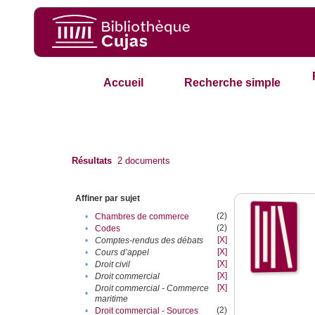
Accueil
Recherche simple
Résultats
2
documents
Affiner par sujet
(2)
•
Chambres de commerce
(2)
•
Codes
[X]
•
Comptes-rendus des débats
[X]
•
Cours d’appel
[X]
•
Droit civil
[X]
•
Droit commercial
[X]
Droit commercial - Commerce
•
maritime
(2)
•
Droit commercial - Sources