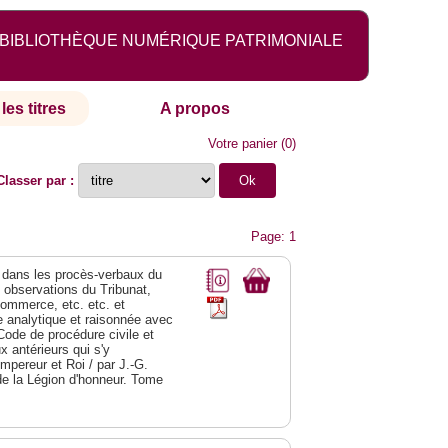
BIBLIOTHÈQUE NUMÉRIQUE PATRIMONIALE
les titres
A propos
Votre panier
(
0
)
Classer par :
Page: 1
dans les procès-verbaux du
s observations du Tribunat,
commerce, etc. etc. et
analytique et raisonnée avec
Code de procédure civile et
 antérieurs qui s'y
Empereur et Roi / par J.-G.
de la Légion d'honneur. Tome