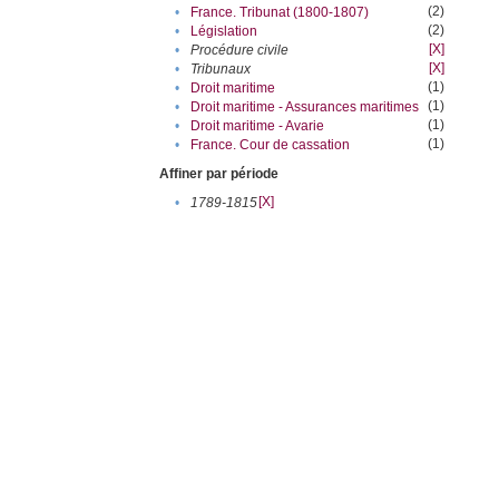
(2)
•
France. Tribunat (1800-1807)
(2)
•
Législation
[X]
•
Procédure civile
[X]
•
Tribunaux
(1)
•
Droit maritime
(1)
•
Droit maritime - Assurances maritimes
(1)
•
Droit maritime - Avarie
(1)
•
France. Cour de cassation
Affiner par période
[X]
•
1789-1815