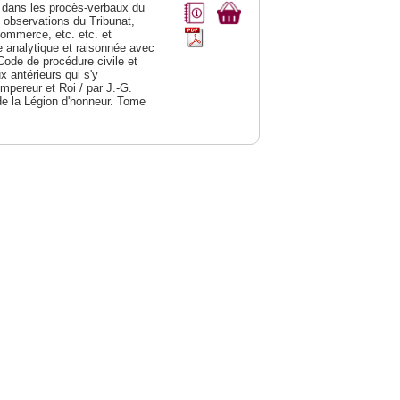
dans les procès-verbaux du
s observations du Tribunat,
commerce, etc. etc. et
analytique et raisonnée avec
Code de procédure civile et
 antérieurs qui s'y
Empereur et Roi / par J.-G.
de la Légion d'honneur. Tome