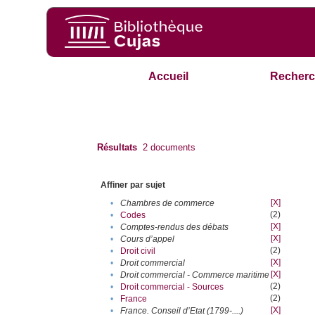
Accueil
Recherc
Résultats
2
documents
Affiner par sujet
[X]
•
Chambres de commerce
(2)
•
Codes
[X]
•
Comptes-rendus des débats
[X]
•
Cours d’appel
(2)
•
Droit civil
[X]
•
Droit commercial
[X]
•
Droit commercial - Commerce maritime
(2)
•
Droit commercial - Sources
(2)
•
France
[X]
•
France. Conseil d’Etat (1799-....)