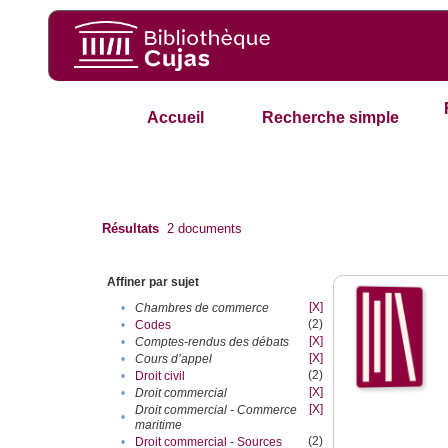
Accueil
Recherche simple
Résultats
2
documents
Affiner par sujet
[X]
•
Chambres de commerce
(2)
•
Codes
[X]
•
Comptes-rendus des débats
[X]
•
Cours d’appel
(2)
•
Droit civil
[X]
•
Droit commercial
[X]
Droit commercial - Commerce
•
maritime
(2)
•
Droit commercial - Sources