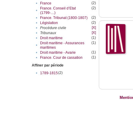
(2)
•
France
(2)
France. Conseil d’Etat
•
(1799-....)
(2)
•
France. Tribunat (1800-1807)
(2)
•
Législation
[X]
•
Procédure civile
[X]
•
Tribunaux
(1)
•
Droit maritime
(1)
Droit maritime - Assurances
•
maritimes
(1)
•
Droit maritime - Avarie
(1)
•
France. Cour de cassation
Affiner par période
(2)
•
1789-1815
Mentio