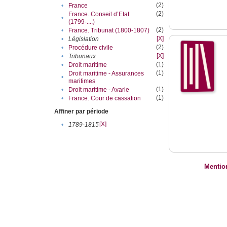
(2)
•
France
(2)
France. Conseil d’Etat
•
(1799-....)
(2)
•
France. Tribunat (1800-1807)
[X]
•
Législation
(2)
•
Procédure civile
[X]
•
Tribunaux
(1)
•
Droit maritime
(1)
Droit maritime - Assurances
•
maritimes
(1)
•
Droit maritime - Avarie
(1)
•
France. Cour de cassation
Affiner par période
[X]
•
1789-1815
Mentio