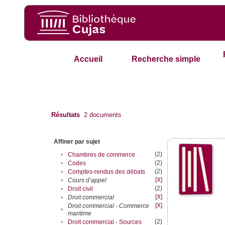
Accueil
Recherche simple
Résultats
2
documents
Affiner par sujet
(2)
•
Chambres de commerce
(2)
•
Codes
(2)
•
Comptes-rendus des débats
[X]
•
Cours d’appel
(2)
•
Droit civil
[X]
•
Droit commercial
[X]
Droit commercial - Commerce
•
maritime
(2)
•
Droit commercial - Sources