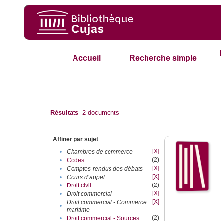
Accueil
Recherche simple
Résultats
2
documents
Affiner par sujet
[X]
•
Chambres de commerce
(2)
•
Codes
[X]
•
Comptes-rendus des débats
[X]
•
Cours d’appel
(2)
•
Droit civil
[X]
•
Droit commercial
[X]
Droit commercial - Commerce
•
maritime
(2)
•
Droit commercial - Sources