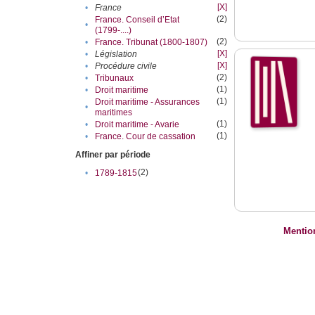
[X]
•
France
(2)
France. Conseil d’Etat
•
(1799-....)
(2)
•
France. Tribunat (1800-1807)
[X]
•
Législation
[X]
•
Procédure civile
(2)
•
Tribunaux
(1)
•
Droit maritime
(1)
Droit maritime - Assurances
•
maritimes
(1)
•
Droit maritime - Avarie
(1)
•
France. Cour de cassation
Affiner par période
(2)
•
1789-1815
Mentio