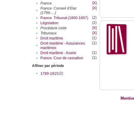
[X]
•
France
[X]
France. Conseil d’Etat
•
(1799-....)
(2)
•
France. Tribunat (1800-1807)
(2)
•
Législation
[X]
•
Procédure civile
[X]
•
Tribunaux
(1)
•
Droit maritime
(1)
Droit maritime - Assurances
•
maritimes
(1)
•
Droit maritime - Avarie
(1)
•
France. Cour de cassation
Affiner par période
(2)
•
1789-1815
Mentio