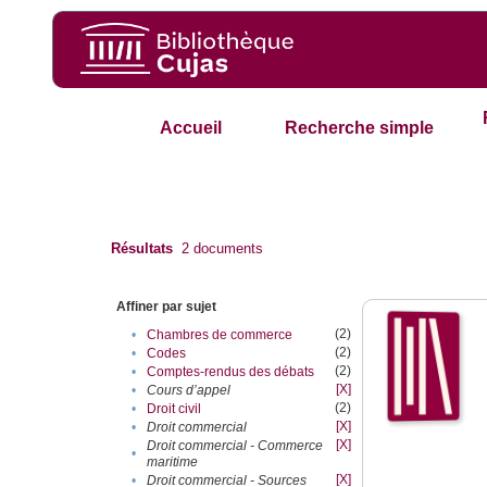
Accueil
Recherche simple
Résultats
2
documents
Affiner par sujet
(2)
•
Chambres de commerce
(2)
•
Codes
(2)
•
Comptes-rendus des débats
[X]
•
Cours d’appel
(2)
•
Droit civil
[X]
•
Droit commercial
[X]
Droit commercial - Commerce
•
maritime
[X]
•
Droit commercial - Sources