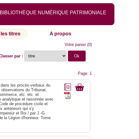
BIBLIOTHÈQUE NUMÉRIQUE PATRIMONIALE
les titres
A propos
Votre panier
(
0
)
Classer par :
Page: 1
dans les procès-verbaux du
s observations du Tribunat,
commerce, etc. etc. et
analytique et raisonnée avec
Code de procédure civile et
 antérieurs qui s'y
Empereur et Roi / par J.-G.
de la Légion d'honneur. Tome