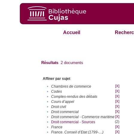
Accueil
Recherc
Résultats
2
documents
Affiner par sujet
[X]
•
Chambres de commerce
[X]
•
Codes
[X]
•
Comptes-rendus des débats
[X]
•
Cours d’appel
[X]
•
Droit civil
[X]
•
Droit commercial
[X]
•
Droit commercial - Commerce maritime
(2)
•
Droit commercial - Sources
[X]
•
France
[X]
•
France. Conseil d’Etat (1799-....)