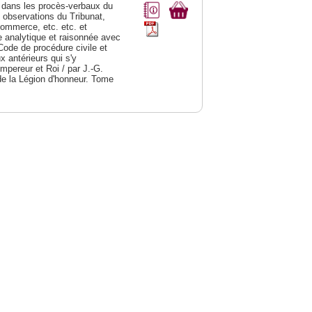
dans les procès-verbaux du
s observations du Tribunat,
commerce, etc. etc. et
analytique et raisonnée avec
Code de procédure civile et
 antérieurs qui s'y
Empereur et Roi / par J.-G.
de la Légion d'honneur. Tome