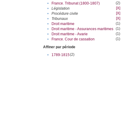
(2)
•
France. Tribunat (1800-1807)
[X]
•
Législation
[X]
•
Procédure civile
[X]
•
Tribunaux
(1)
•
Droit maritime
(1)
•
Droit maritime - Assurances maritimes
(1)
•
Droit maritime - Avarie
(1)
•
France. Cour de cassation
Affiner par période
(2)
•
1789-1815