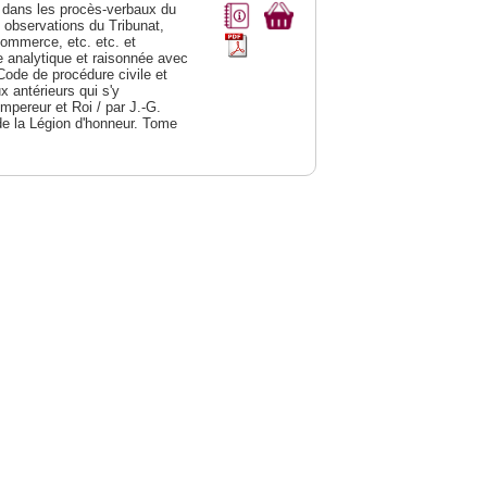
dans les procès-verbaux du
s observations du Tribunat,
commerce, etc. etc. et
analytique et raisonnée avec
Code de procédure civile et
 antérieurs qui s'y
Empereur et Roi / par J.-G.
de la Légion d'honneur. Tome