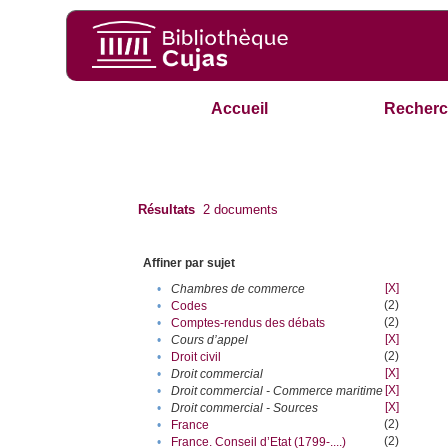
Accueil
Recherc
Résultats
2
documents
Affiner par sujet
[X]
•
Chambres de commerce
(2)
•
Codes
(2)
•
Comptes-rendus des débats
[X]
•
Cours d’appel
(2)
•
Droit civil
[X]
•
Droit commercial
[X]
•
Droit commercial - Commerce maritime
[X]
•
Droit commercial - Sources
(2)
•
France
(2)
•
France. Conseil d’Etat (1799-....)