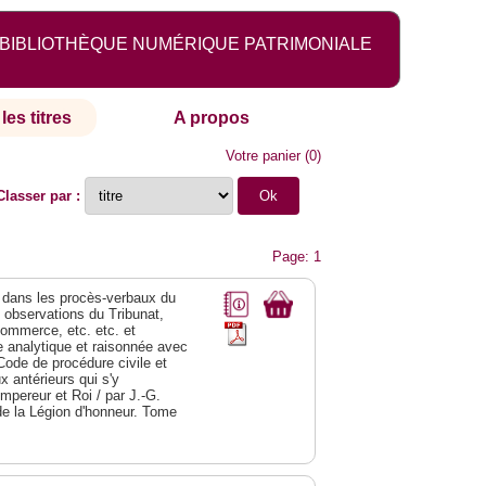
BIBLIOTHÈQUE NUMÉRIQUE PATRIMONIALE
les titres
A propos
Votre panier
(
0
)
Classer par :
Page: 1
dans les procès-verbaux du
s observations du Tribunat,
commerce, etc. etc. et
analytique et raisonnée avec
Code de procédure civile et
 antérieurs qui s'y
Empereur et Roi / par J.-G.
de la Légion d'honneur. Tome