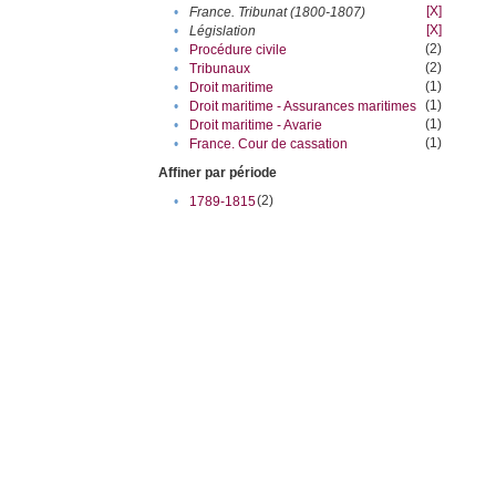
[X]
•
France. Tribunat (1800-1807)
[X]
•
Législation
(2)
•
Procédure civile
(2)
•
Tribunaux
(1)
•
Droit maritime
(1)
•
Droit maritime - Assurances maritimes
(1)
•
Droit maritime - Avarie
(1)
•
France. Cour de cassation
Affiner par période
(2)
•
1789-1815