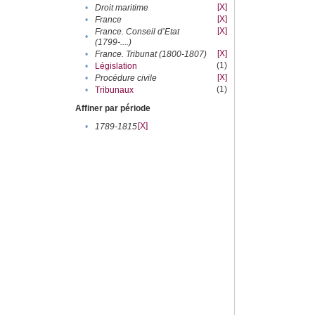
[X]
•
Droit maritime
[X]
•
France
[X]
France. Conseil d’Etat
•
(1799-....)
[X]
•
France. Tribunat (1800-1807)
(1)
•
Législation
[X]
•
Procédure civile
(1)
•
Tribunaux
Affiner par période
[X]
•
1789-1815