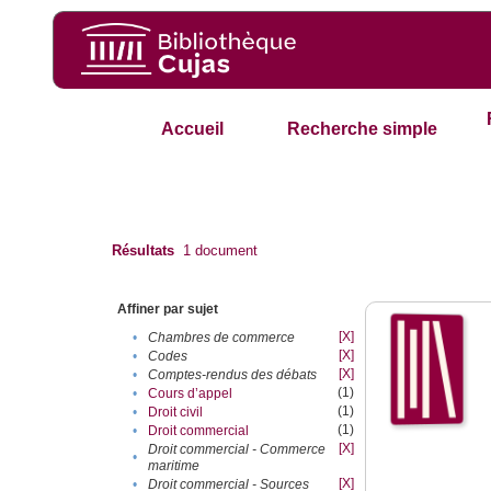
Accueil
Recherche simple
Résultats
1
document
Affiner par sujet
[X]
•
Chambres de commerce
[X]
•
Codes
[X]
•
Comptes-rendus des débats
(1)
•
Cours d’appel
(1)
•
Droit civil
(1)
•
Droit commercial
[X]
Droit commercial - Commerce
•
maritime
[X]
•
Droit commercial - Sources