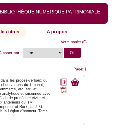
BIBLIOTHÈQUE NUMÉRIQUE PATRIMONIALE
les titres
A propos
Votre panier
(
0
)
Classer par :
Page: 1
dans les procès-verbaux du
s observations du Tribunat,
commerce, etc. etc. et
analytique et raisonnée avec
Code de procédure civile et
 antérieurs qui s'y
Empereur et Roi / par J.-G.
de la Légion d'honneur. Tome