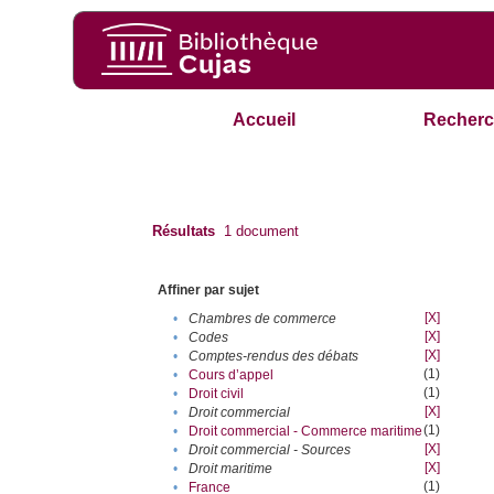
Accueil
Recherc
Résultats
1
document
Affiner par sujet
[X]
•
Chambres de commerce
[X]
•
Codes
[X]
•
Comptes-rendus des débats
(1)
•
Cours d’appel
(1)
•
Droit civil
[X]
•
Droit commercial
(1)
•
Droit commercial - Commerce maritime
[X]
•
Droit commercial - Sources
[X]
•
Droit maritime
(1)
•
France