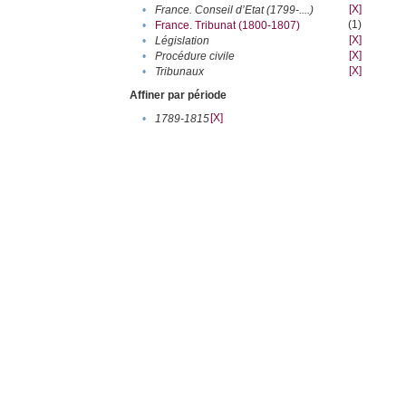
[X]
•
France. Conseil d’Etat (1799-....)
(1)
•
France. Tribunat (1800-1807)
[X]
•
Législation
[X]
•
Procédure civile
[X]
•
Tribunaux
Affiner par période
[X]
•
1789-1815