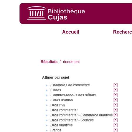
Accueil
Recherc
Résultats
1
document
Affiner par sujet
[X]
•
Chambres de commerce
[X]
•
Codes
[X]
•
Comptes-rendus des débats
[X]
•
Cours d’appel
[X]
•
Droit civil
[X]
•
Droit commercial
[X]
•
Droit commercial - Commerce maritime
[X]
•
Droit commercial - Sources
[X]
•
Droit maritime
[X]
•
France