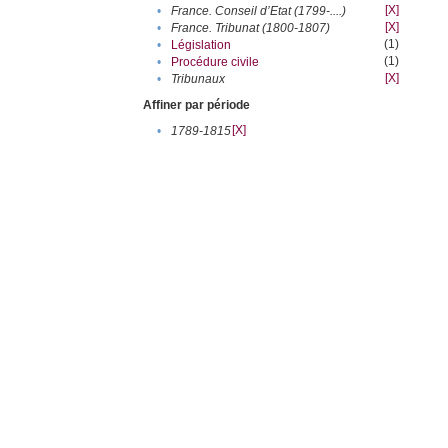
[X]
•
France. Conseil d’Etat (1799-....)
[X]
•
France. Tribunat (1800-1807)
(1)
•
Législation
(1)
•
Procédure civile
[X]
•
Tribunaux
Affiner par période
[X]
•
1789-1815