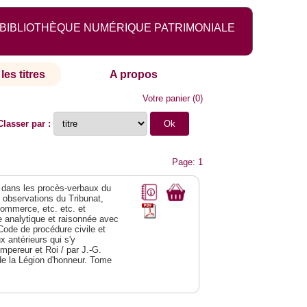
BIBLIOTHÈQUE NUMÉRIQUE PATRIMONIALE
les titres
A propos
Votre panier
(
0
)
Classer par :
Page: 1
dans les procès-verbaux du
s observations du Tribunat,
commerce, etc. etc. et
analytique et raisonnée avec
Code de procédure civile et
 antérieurs qui s'y
Empereur et Roi / par J.-G.
de la Légion d'honneur. Tome