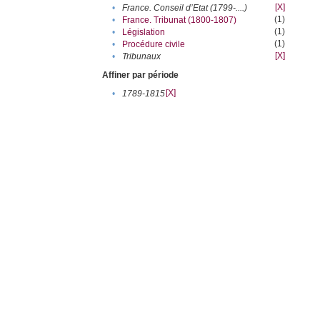
[X]
•
France. Conseil d’Etat (1799-....)
(1)
•
France. Tribunat (1800-1807)
(1)
•
Législation
(1)
•
Procédure civile
[X]
•
Tribunaux
Affiner par période
[X]
•
1789-1815