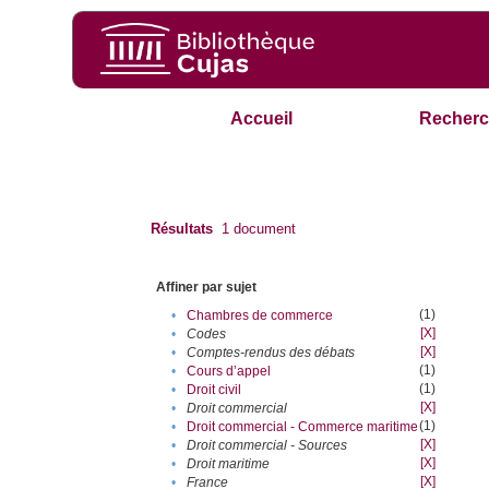
Accueil
Recherc
Résultats
1
document
Affiner par sujet
(1)
•
Chambres de commerce
[X]
•
Codes
[X]
•
Comptes-rendus des débats
(1)
•
Cours d’appel
(1)
•
Droit civil
[X]
•
Droit commercial
(1)
•
Droit commercial - Commerce maritime
[X]
•
Droit commercial - Sources
[X]
•
Droit maritime
[X]
•
France