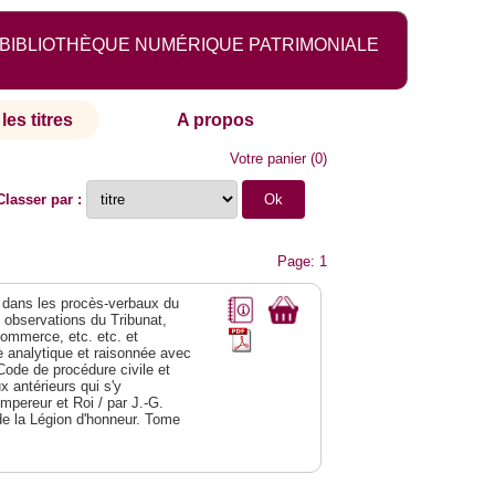
BIBLIOTHÈQUE NUMÉRIQUE PATRIMONIALE
les titres
A propos
Votre panier
(
0
)
Classer par :
Page: 1
dans les procès-verbaux du
s observations du Tribunat,
commerce, etc. etc. et
analytique et raisonnée avec
Code de procédure civile et
 antérieurs qui s'y
Empereur et Roi / par J.-G.
de la Légion d'honneur. Tome