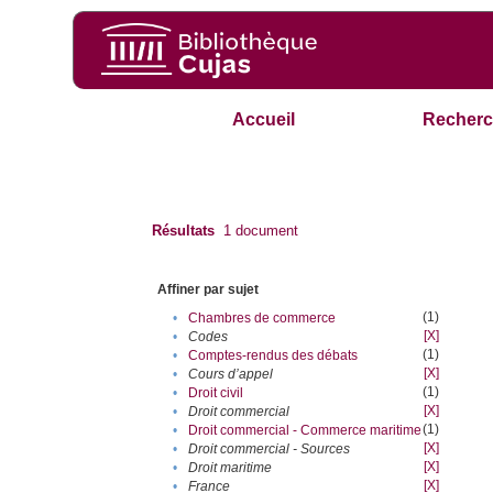
Accueil
Recherc
Résultats
1
document
Affiner par sujet
(1)
•
Chambres de commerce
[X]
•
Codes
(1)
•
Comptes-rendus des débats
[X]
•
Cours d’appel
(1)
•
Droit civil
[X]
•
Droit commercial
(1)
•
Droit commercial - Commerce maritime
[X]
•
Droit commercial - Sources
[X]
•
Droit maritime
[X]
•
France