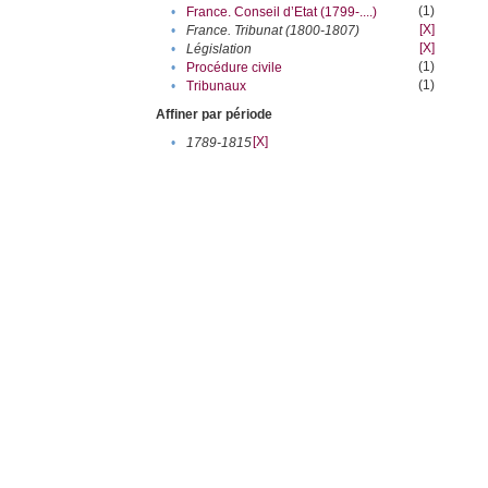
(1)
•
France. Conseil d’Etat (1799-....)
[X]
•
France. Tribunat (1800-1807)
[X]
•
Législation
(1)
•
Procédure civile
(1)
•
Tribunaux
Affiner par période
[X]
•
1789-1815