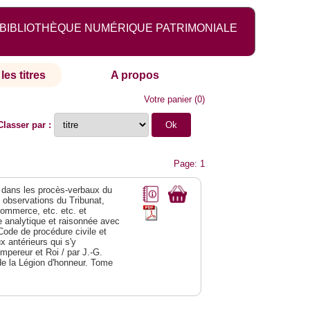
BIBLIOTHÈQUE NUMÉRIQUE PATRIMONIALE
les titres
A propos
Votre panier
(
0
)
Classer par :
Page: 1
dans les procès-verbaux du
s observations du Tribunat,
commerce, etc. etc. et
analytique et raisonnée avec
Code de procédure civile et
 antérieurs qui s'y
Empereur et Roi / par J.-G.
de la Légion d'honneur. Tome