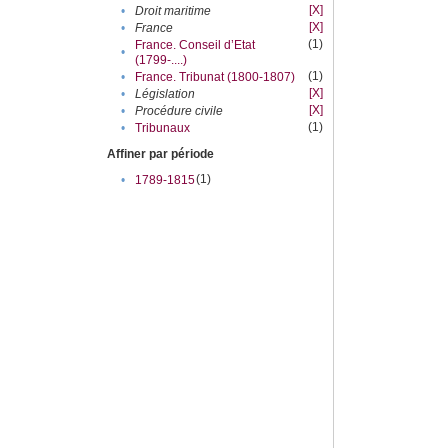
[X]
•
Droit maritime
[X]
•
France
(1)
France. Conseil d’Etat
•
(1799-....)
(1)
•
France. Tribunat (1800-1807)
[X]
•
Législation
[X]
•
Procédure civile
(1)
•
Tribunaux
Affiner par période
(1)
•
1789-1815